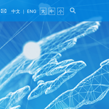
中文
｜
ENG
大
中
小